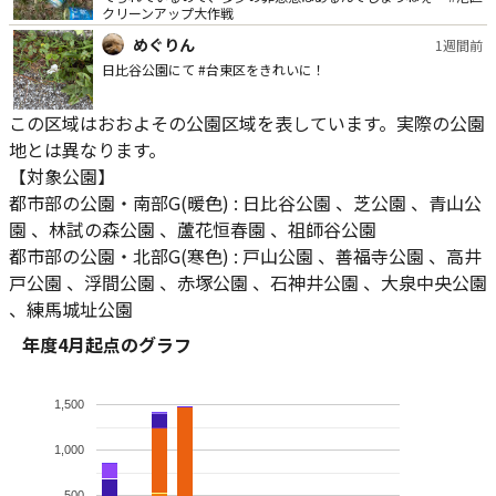
クリーンアップ大作戦
めぐりん
1週間前
日比谷公園にて #台東区をきれいに！
この区域はおおよその公園区域を表しています。実際の公園
街の守り人
2週間前
地とは異なります。
大相撲七月場所十ニ日目のイブニングピリカのお時間です
【対象公園】
●○○ ⭐︎白星多いと応援のし甲斐があります♪ ⭐︎明日も注目の取
組が続々と🤭 ①ごみが多くても『ネタ』の原石は見つからず😣
都市部の公園・南部G(暖色) : 日比谷公園 、芝公園 、青山公
②なくしても困らなさそうな鍵🔑 ③④ 昨日の使い回しではあり
ミナヨック@AZABU
3週間前
園 、林試の森公園 、蘆花恒春園 、祖師谷公園
ません🙂‍↕️ 毎日食べて（はずれてポイ捨て…）そんなに美味しい
駄菓子なのか？🤔💭 ⑤今日も暑い中お疲れ様でした🌻 #みなと
今朝は久し振りに芝のある空き地で練習&ピリカ活動🚯 ここは
都市部の公園・北部G(寒色) : 戸山公園 、善福寺公園 、高井
クリーンアップ！ #ゴミ拾いに願いを込めて
完全にひとり喫煙者の憩い場になってる😅 #港区を綺麗にしよ
戸公園 、浮間公園 、赤塚公園 、石神井公園 、大泉中央公園
う!
、練馬城址公園
ミナヨック@AZABU
3週間前
今日は少し荒れてましたね…🚯 #港区を綺麗にしよう!
年度4月起点のグラフ
ミナヨック@AZABU
4週間前
1,500
久し振りの平日朝のモルック練習&ピリカ活動🚯 梅雨は明けた
ような気がします☺ #港区を綺麗にしよう! #芝公園
1,000
taka141
1ヶ月前
500