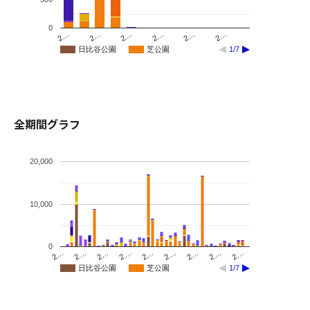
蘆花夫妻のお墓にて 🐦‍⬛の食後のようです
0
2…
2…
2…
2…
2…
2…
日比谷公園
芝公園
1/7
もっと読む
全期間グラフ
20,000
10,000
0
2…
2…
2…
2…
2…
2…
2…
2…
2…
日比谷公園
芝公園
1/7