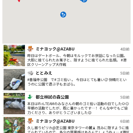
ミナヨック@AZABU
4日前
昨日はゲートボール、今朝はモルックでお世話になった公園。
大胆に捨てられたお菓子と、隠すように捨てられた缶類。 #港
区クリーンアップ大作戦
ととみえ
5日前
#善福寺公園 で#ゴミ拾い 。 今日はとても暑い🥵 快晴だとい
うのに公園で遊ぶ子もまばら。
都立林試の森公園
5日前
本日はわんTEAMのみなさんの朝のゴミ拾い活動の日でした🐶😊
早朝の活動でしたが、既に暑かったです…！ そんな中でもご協
力くださり、ありがとうございました😌
ミナヨック@AZABU
6日前
久し振りピリカ@芝公園 東京タワーの麓🗼 茂みに隠すように捨
てられているので、多少の罪悪感はあるんでしょうねぇ… #港区